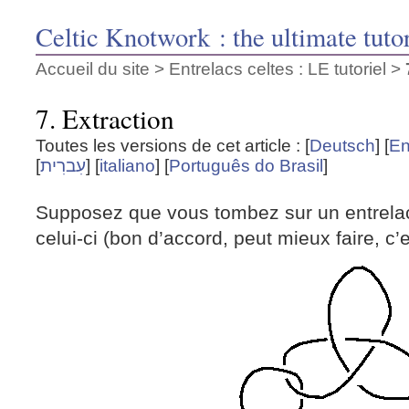
Celtic Knotwork : the ultimate tutor
Accueil du site
>
Entrelacs celtes : LE tutoriel
>
7. Extraction
Toutes les versions de cet article :
[
Deutsch
]
[
En
]
עִברִית
[
[
italiano
]
[
Português do Brasil
]
Supposez que vous tombez sur un entrela
celui-ci (bon d’accord, peut mieux faire, c’